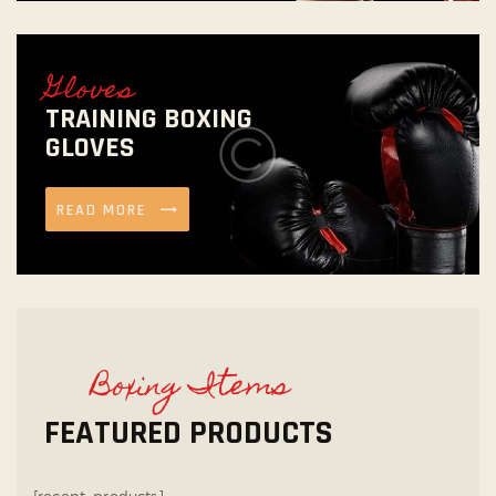
Gloves
TRAINING BOXING
GLOVES
READ MORE
Boxing Items
FEATURED PRODUCTS
[recent_products]