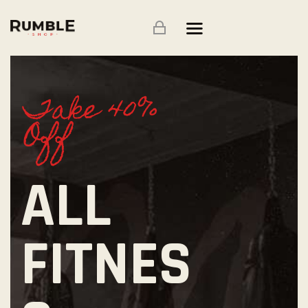
ÚVOD
Take 40%
ARARAT GYM
Off
FITKO
O MNĚ
ALL
PŘÍSPĚVKY
TRÉNINKY
FITNES
KONTAKTY