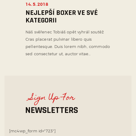
14. 5. 2018
NEJLEPŠÍ BOXER VE SVÉ
KATEGORII
Náš svěřenec Tobiáš opět vyhrál soutěž
Cras placerat pulvinar libero quis
pellentesque. Duis lorem nibh, commodo
sed consectetur ut, auctor vitae…
Sign Up For
NEWSLETTERS
[mc4wp_form id="723"]