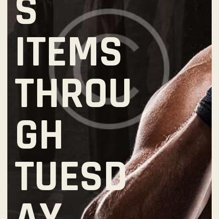
S
ITEMS
THROU
GH
TUESD
AY