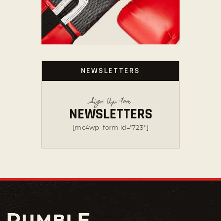
NEWSLETTERS
Sign Up For
NEWSLETTERS
[mc4wp_form id="723"]