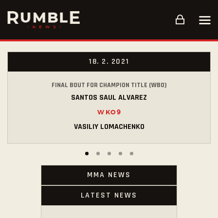
ÚVOD
18. 2. 2021
ARARAT GYM
FINAL BOUT FOR CHAMPION TITLE (WBO)
FITKO
SANTOS SAUL ALVAREZ
O MNĚ
W KO 9
PŘÍSPĚVKY
VASILIY LOMACHENKO
TRÉNINKY
KONTAKTY
MMA NEWS
LATEST NEWS